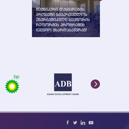
ნი
ტექნიკური დახმარების
„სუფთა ენე
პროექტი საქართველოს
ევროპელის
 სტრატეგიის
ენერგეტიკული სექტორის
განხორცილ
ხორციელების
რეფორმის პროგრამის
მხარდაჭერ
შემუშავება
(GESRP) მხარდასაჭერად
საქართველ