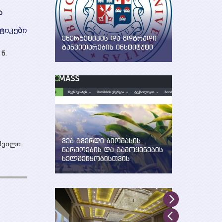
ს
ტიკები
ენერგეტიკის და მდგრადი
განვითარების ინსტიტუტი
 წ.
WEG-მა დააფუძნა ენერგეტიკის
და მდგრადი განვითარების
ინსტიტუტი ილიას სახელმწიფო
უნივერსიტეტში
ვებ გვერდი ბიომასის
შვილი,
წარმოების და გამოყენების
ხელშეწყობისთვის
შექმნილია WEG-ის მიერ UNDP,
GEF და საქართველოს
გარემოსა და ბუნებრივი
რესურსების დაცვის
სამინისტროს მხარდაჭერით