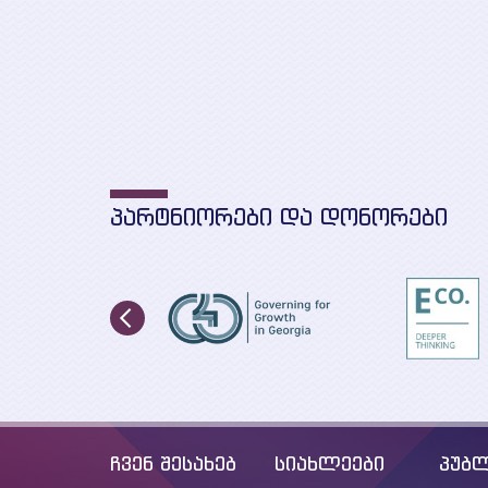
ᲞᲐᲠᲢᲜᲘᲝᲠᲔᲑᲘ ᲓᲐ ᲓᲝᲜᲝᲠᲔᲑᲘ
ჩვენ შესახებ
სიახლეები
პუბლ