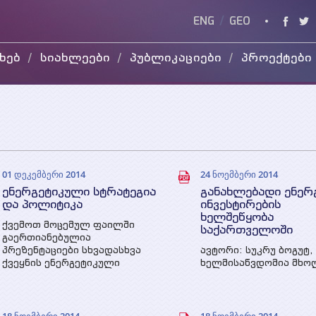
ENG
/
GEO
ხებ
სიახლეები
პუბლიკაციები
პროექტები
კვლევის
მიმდინარე
ვიდ
ანგარიშები
დასრულებული
WEG
სხვადასხვა
პუბლიკაცია
პრეზენტაციები
01 დეკემბერი 2014
24 ნოემბერი 2014
ენერგეტიკული სტრატეგია
განახლებადი ენერ
და პოლიტიკა
ინვესტირების
ხელშეწყობა
ქვემოთ მოცემულ ფაილში
საქართველოში
გაერთიანებულია
პრეზენტაციები სხვადასხვა
ავტორი: სუკრუ ბოგუტ,
ქვეყნის ენერგეტიკული
ხელმისაწვდომია მხ
სტრატეგიისა და პოლიტიკის
ინგლისურ ენაზე.
შესახებ...