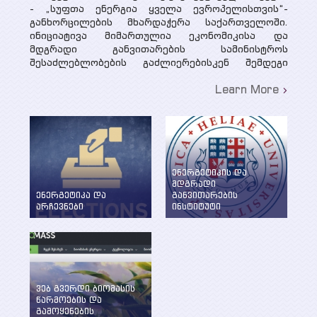
- „სუფთა ენერგია ყველა ევროპელისთვის“-
განხორცილების მხარდაჭერა საქართველოში.
ინიციატივა მიმართულია ეკონომიკისა და
მდგრადი განვითარების სამინისტროს
შესაძლებლობების გაძლიერებისკენ შემდეგი
ძირითადი...
Learn More
ენერგეტიკის და
მდგრადი
ენერგეტიკა და
განვითარების
არჩევნები
ინსტიტუტი
ენერგეტიკის
WEG-მა დააფუძნა
საკითხების განხილვა
ენერგეტიკის და
წინასაარჩევნო
მდგრადი
პერიოდში
განვითარების
ინსტიტუტი ილიას
სახელმწიფო
ვებ გვერდი ბიომასის
უნივერსიტეტში
წარმოების და
გამოყენების