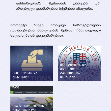
განსაზღვრაზე მუშაობის დაწყება და
არსებული დახმარების სქემების ანალიზი.
პროექტი ასევე მოიცავს საზოგადოების
ცნობიერების ამაღლებას ზემოთ ჩამოთვლილ
საკითხებთან დაკავშირებით.
ენერგეტიკის და
მდგრადი
ენერგეტიკა და
განვითარების
არჩევნები
ინსტიტუტი
ენერგეტიკის
WEG-მა დააფუძნა
საკითხების განხილვა
ენერგეტიკის და
წინასაარჩევნო
მდგრადი
პერიოდში
განვითარების
ინსტიტუტი ილიას
სახელმწიფო
ვებ გვერდი ბიომასის
უნივერსიტეტში
წარმოების და