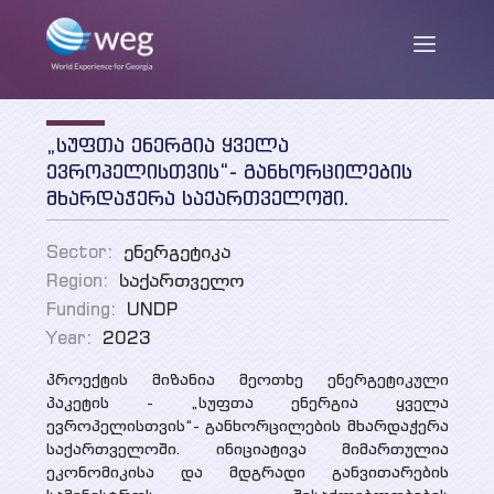
„სუფთა ენერგია ყველა
ENG
/
GEO
ევროპელისთვის“- განხორცილების
მხარდაჭერა საქართველოში.
Sector:
ენერგეტიკა
ჩვენ შესახებ
Region:
საქართველო
Funding:
UNDP
მისია და მიზნები
Year:
2023
სიახლეები
საქმიანობა
პროექტის მიზანია მეოთხე ენერგეტიკული
პაკეტის - „სუფთა ენერგია ყველა
თანამშრომლები
პუბლიკაციები
ევროპელისთვის“- განხორცილების მხარდაჭერა
საქართველოში. ინიციატივა მიმართულია
პარტნიორები და დონორები
ეკონომიკისა და მდგრადი განვითარების
კვლევის ანგარიშები