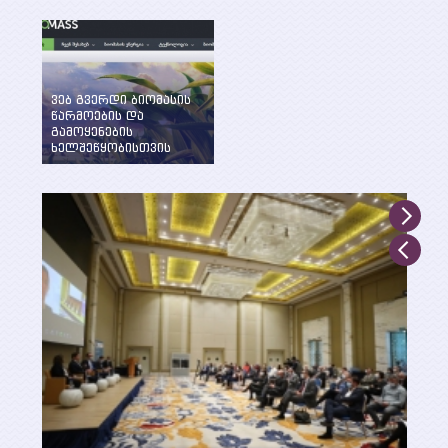
ენერგეტიკის
WEG-მა დააფუძნა
საკითხების განხილვა
ენერგეტიკის და
წინასაარჩევნო
მდგრადი
პერიოდში
განვითარების
ინსტიტუტი ილიას
სახელმწიფო
ვებ გვერდი ბიომასის
უნივერსიტეტში
წარმოების და
გამოყენების
ხელშეწყობისთვის
შექმნილია WEG-ის
მიერ UNDP, GEF და
საქართველოს
გარემოსა და
ბუნებრივი
რესურსების დაცვის
სამინისტროს
მხარდაჭერით