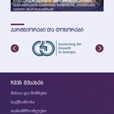
ტექნიკური დახმარების პროექტი საქართველოს
ენერგეტიკული სექტორის რეფორმის პროგრამის
„სუფ
(GESRP) მხარდასაჭერად
განხ
ᲞᲐᲠᲢᲜᲘᲝᲠᲔᲑᲘ ᲓᲐ ᲓᲝᲜᲝᲠᲔᲑᲘ
ჩვენ შესახებ
მისია და მიზნები
საქმიანობა
თანამშრომლები