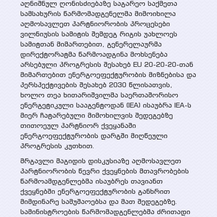
პროექტები
აღნიშნულ ღონისძიებაზე საგარეო საქმეთა
სამსახურის წარმომადგენელმა მიმოიხილა
სხვადასხვა პუბლიკაცია
აღმოსავლეთ პარტნიორობის პროცესები
მიმდინარე
პრეზენტაციები
ვილნიუსის სამიტის შემდეგ რიგის უახლოეს
მედია
სამიტთან მიმართებით, გენერელაურმა
დასრულებული
დირექტორატმა წარმოადგინა მოხსენება
არსებული პროგრესის შესახებ EU 20-20-20-თან
ვიდეო გალერეა
ღონისძიებები
მიმართებით ენერგოეფექტურობის მიზნებისა და
პერსპექტივების შესახებ 2030 წლისათვის,
WEG მედიაში
ხოლო თეა ხითარიშვილმა საერთაშორისო
კონტაქტი
ენერგეტიკული სააგენტოდან (IEA) ისაუბრა IEA-ს
მიერ ჩატარებული მიმოხილვის შედეგებზე
თითოეულ პარტნიორ ქვეყანაში
ენერგოეფექტურობის დარგში მიღწეული
პროგრესის კუთხით.
მრგავლი მაგიდის დისკუსიაზე აღმოსავლეთ
პარტნიორობის წევრი ქვეყნების მთავრობების
წარმოამდგენლებმა ისაუბრეს თავიანთ
ქვეყნებში ენერგოეფექტურობის განხრით
მიმდინარე სამუშაოებსა და მათ შედეგებზე.
სამინისტროების წარმომადგენლებმა ძრითადი