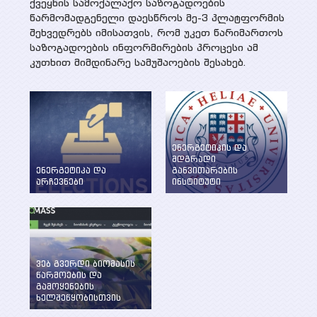
ქვეყნის სამოქალაქო საზოგადოების
წარმომადგენელი დაესწროს მე-3 პლატფორმის
შეხვედრებს იმისათვის, რომ უკეთ წარიმართოს
საზოგადოების ინფორმირების პროცესი ამ
კუთხით მიმდინარე სამუშაოების შესახებ.
ენერგეტიკის და
მდგრადი
ენერგეტიკა და
განვითარების
არჩევნები
ინსტიტუტი
ენერგეტიკის
WEG-მა დააფუძნა
საკითხების განხილვა
ენერგეტიკის და
წინასაარჩევნო
მდგრადი
პერიოდში
განვითარების
ინსტიტუტი ილიას
სახელმწიფო
ვებ გვერდი ბიომასის
უნივერსიტეტში
წარმოების და
გამოყენების
ხელშეწყობისთვის
შექმნილია WEG-ის