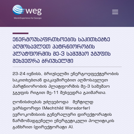
ენერგოუსაფრთხოების საკითხებზე
ENG
/
GEO
აღმოსავლეთ პატრნიორობის
პლატფორმის მე-3 სამუშაო ჯგუფის
შეხვედრა ბრიუსელში
ჩვენ შესახებ
23-24 ივნისს, ბრიუსელში ენერგოეფექტურობის
საკითხებთან დაკავშირებით აღმოსავლეთ
პარტნიორობის პლატფორმის მე-3 სამუშაო
მისია და მიზნები
ჯგუფის რიგით მე-11 შეხვედრა გაიმართა.
სიახლეები
საქმიანობა
ღონისძიებას უძღვებოდა მეჩტილდ
ვარსდორფი (Mechthild Worsdorfer)
თანამშრომლები
პუბლიკაციები
ევროკომისიის გენერალური დირექტორატის
წარმომადგენელი ენერგეტიკული პოლიტიკის
პარტნიორები და დონორები
განხრით (დირექტორატი A).
კვლევის ანგარიშები