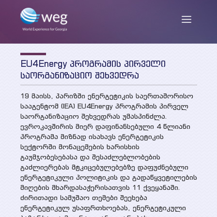
EU4Energy პროგრამის პირველი
ENG
/
GEO
საორგანიზაციო შეხვედრა
19 მაისს, პარიზში ენერგეტიკის საერთაშორისო
სააგენტომ (IEA) EU4Energy პროგრამის პირველ
ჩვენ შესახებ
საორგანიზაციო შეხვედრას უმასპინძლა.
ევროკავშირის მიერ დაფინანსებული 4 წლიანი
პროგრამა მიზნად ისახავს ენერგეტიკის
სექტორში მონაცემების ხარისხის
მისია და მიზნები
სიახლეები
გაუმჯობესებასა და შესაძლებლობების
საქმიანობა
გაძლიერებას მტკიცებულებებზე დაფუძნებული
ენერგეტიკული პოლიტიკის და გადაწყვეტილების
თანამშრომლები
პუბლიკაციები
მიღების მხარდასაჭერისათვის 11 ქვეყანაში.
ძირითადი სამუშაო თემები შეეხება
პარტნიორები და დონორები
ენერგეტიკულ უსაფრთხოებას, ენერგეტიკული
კვლევის ანგარიშები