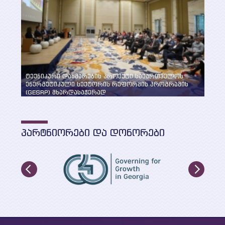
ტექნიკური დახმარების პროექტი საქართველოს
ენერგეტიკული სექტორის რეფორმის პროგრამის
„სუფ
(GESRP) მხარდასაჭერად
განხ
ᲞᲐᲠᲢᲜᲘᲝᲠᲔᲑᲘ ᲓᲐ ᲓᲝᲜᲝᲠᲔᲑᲘ