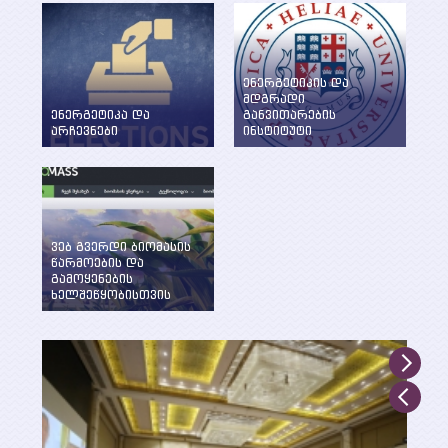
ენერგეტიკის და
მდგრადი
ენერგეტიკა და
განვითარების
არჩევნები
ინსტიტუტი
ენერგეტიკის
WEG-მა დააფუძნა
საკითხების განხილვა
ენერგეტიკის და
წინასაარჩევნო
მდგრადი
პერიოდში
განვითარების
ინსტიტუტი ილიას
სახელმწიფო
ვებ გვერდი ბიომასის
უნივერსიტეტში
წარმოების და
გამოყენების
ხელშეწყობისთვის
შექმნილია WEG-ის
მიერ UNDP, GEF და
საქართველოს
გარემოსა და
ბუნებრივი
რესურსების დაცვის
სამინისტროს
მხარდაჭერით