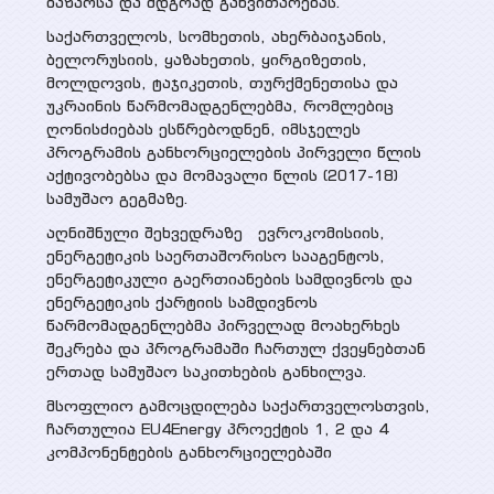
ბაზარსა და მდგრად განვითარებას.
პროექტები
საქართველოს, სომხეთის, ახერბაიჯანის,
სხვადასხვა პუბლიკაცია
ბელორუსიის, ყაზახეთის, ყირგიზეთის,
მიმდინარე
პრეზენტაციები
მედია
მოლდოვის, ტაჯიკეთის, თურქმენეთისა და
უკრაინის წარმომადგენლებმა, რომლებიც
დასრულებული
ღონისძიებას ესწრებოდნენ, იმსჯელეს
პროგრამის განხორციელების პირველი წლის
ვიდეო გალერეა
ღონისძიებები
აქტივობებსა და მომავალი წლის (2017-18)
WEG მედიაში
სამუშაო გეგმაზე.
აღნიშნული შეხვედრაზე ევროკომისიის,
კონტაქტი
ენერგეტიკის საერთაშორისო სააგენტოს,
ენერგეტიკული გაერთიანების სამდივნოს და
ენერგეტიკის ქარტიის სამდივნოს
წარმომადგენლებმა პირველად მოახერხეს
შეკრება და პროგრამაში ჩართულ ქვეყნებთან
ერთად სამუშაო საკითხების განხილვა.
მსოფლიო გამოცდილება საქართველოსთვის,
ჩართულია EU4Energy პროექტის 1, 2 და 4
კომპონენტების განხორციელებაში