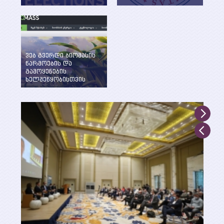
ენერგეტიკის
WEG-მა დააფუძნა
საკითხების განხილვა
ენერგეტიკის და
წინასაარჩევნო
მდგრადი
პერიოდში
განვითარების
ინსტიტუტი ილიას
სახელმწიფო
ვებ გვერდი ბიომასის
უნივერსიტეტში
წარმოების და
გამოყენების
ხელშეწყობისთვის
შექმნილია WEG-ის
მიერ UNDP, GEF და
საქართველოს
გარემოსა და
ბუნებრივი
რესურსების დაცვის
სამინისტროს
მხარდაჭერით