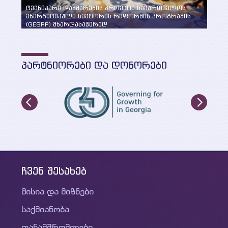
ტექნიკური დახმარების პროექტი საქართველოს
ენერგეტიკული სექტორის რეფორმის პროგრამის
„სუფ
(GESRP) მხარდასაჭერად
განხ
ᲞᲐᲠᲢᲜᲘᲝᲠᲔᲑᲘ ᲓᲐ ᲓᲝᲜᲝᲠᲔᲑᲘ
ჩვენ შესახებ
მისია და მიზნები
საქმიანობა
თანამშრომლები