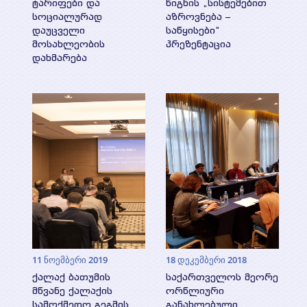
პროექტები
ტარიფები და
წიგნის „სისტემებით
სოციალურად
აზროვნება –
სხვადასხვა პუბლიკაცია
დაუცველი
საწყისები“
მოსახლეობის
პრეზენტაცია
მიმდინარე
პრეზენტაციები
მედია
დახმარება
დასრულებული
ვიდეო გალერეა
ღონისძიებები
WEG მედიაში
კონტაქტი
11 ნოემბერი 2019
18 დეკემბერი 2018
ქალაქ ბათუმის
საქართველოს მეორე
მწვანე ქალაქის
ორწლიური
სამოქმედო გეგმის
განახლებული