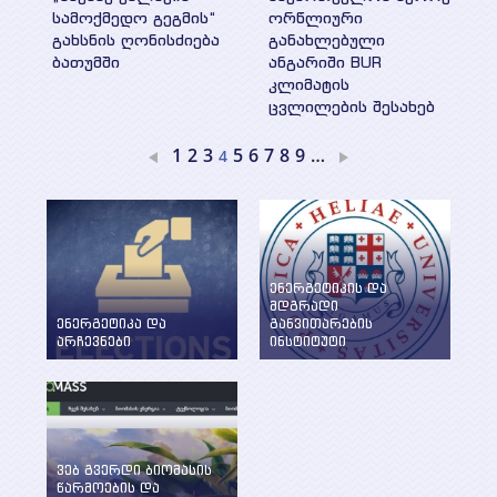
სამოქმედო გეგმის“
ორწლიური
გახსნის ღონისძიება
განახლებული
ბათუმში
ანგარიში BUR
კლიმატის
ცვლილების შესახებ
1
2
3
5
6
7
8
9
…
4
ენერგეტიკის და
მდგრადი
ენერგეტიკა და
განვითარების
არჩევნები
ინსტიტუტი
ენერგეტიკის
WEG-მა დააფუძნა
საკითხების განხილვა
ენერგეტიკის და
წინასაარჩევნო
მდგრადი
პერიოდში
განვითარების
ინსტიტუტი ილიას
სახელმწიფო
ვებ გვერდი ბიომასის
უნივერსიტეტში
წარმოების და