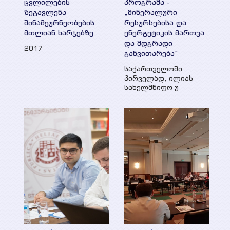
პროექტები
ცვლილების
პროგრამა -
ზეგავლენა
„მინერალური
სხვადასხვა პუბლიკაცია
შინამეურნეობების
რესურსებისა და
მთლიან ხარჯებზე
ენერგეტიკის მართვა
მიმდინარე
პრეზენტაციები
მედია
და მდგრადი
2017
განვითარება“
დასრულებული
საქართველოში
ვიდეო გალერეა
ღონისძიებები
პირველად, ილიას
სახელმწიფო უ
WEG მედიაში
კონტაქტი