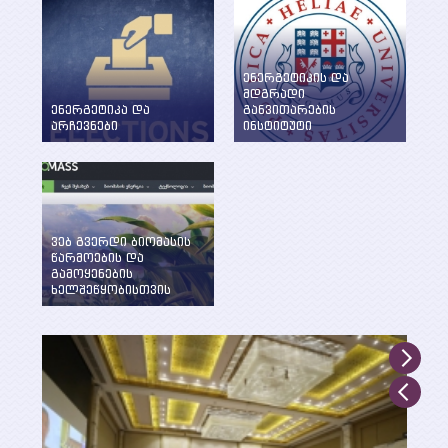
ენერგეტიკის და
მდგრადი
ენერგეტიკა და
განვითარების
არჩევნები
ინსტიტუტი
ენერგეტიკის
WEG-მა დააფუძნა
საკითხების განხილვა
ენერგეტიკის და
წინასაარჩევნო
მდგრადი
პერიოდში
განვითარების
ინსტიტუტი ილიას
სახელმწიფო
ვებ გვერდი ბიომასის
უნივერსიტეტში
წარმოების და
გამოყენების
ხელშეწყობისთვის
შექმნილია WEG-ის
მიერ UNDP, GEF და
საქართველოს
გარემოსა და
ბუნებრივი
რესურსების დაცვის
სამინისტროს
მხარდაჭერით