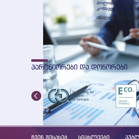
პოლიტიკურ პარტი
კონსულტაციებს ს
ანალიტიკური ცენ
„მსოფლიო გამოც
საქართველოსთვის
პოლიტიკ
…
6
7
8
9
11
12
13
14
…
10
ᲞᲐᲠᲢᲜᲘᲝᲠᲔᲑᲘ ᲓᲐ ᲓᲝᲜᲝᲠᲔᲑᲘ
ჩვენ შესახებ
სიახლეები
პუბლ