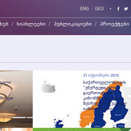
ENG
/
GEO
ხებ
სიახლეები
პუბლიკაციები
პროექტები
კვლევის
მიმდინარე
ვიდ
ანგარიშები
დასრულებული
WEG
სხვადასხვა
პუბლიკაცია
პრეზენტაციები
31 ოქტომბერი 2016
ახალი
საქართველოსთვის
“ენერგეტიკული
გაერთიანების”
ამხრეთ
კანონმდებლობის
შესრულების ვადები
განისაზღვრა
, თბილისში,
ა
საქართველოს მიერ
ენეგრეტიკული გაერთი
ის
ხელშეკრულების ხელმ