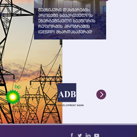
ნი
ტექნიკური დახმარების
„სუფთა ენე
ბა
პროექტი საქართველოს
ევროპელის
 სტრატეგიის
ენერგეტიკული სექტორის
განხორცილ
ხორციელების
რეფორმის პროგრამის
მხარდაჭერ
ებამ
შემუშავება
(GESRP) მხარდასაჭერად
საქართველ
EG,)