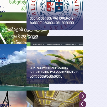
 -
 და
ა
ენერგეტიკის და მდგრადი
განვითარების ინსტიტუტი
ება
WEG-მა დააფუძნა ენერგეტიკის
EG) და
და მდგრადი განვითარების
ინსტიტუტი ილიას სახელმწიფო
უნივერსიტეტში
ბის
რებელი
ვებ გვერდი ბიომასის
წარმოების და გამოყენების
ტიკისა
ხელშეწყობისთვის
შექმნილია WEG-ის მიერ UNDP,
GEF და საქართველოს
გარემოსა და ბუნებრივი
რესურსების დაცვის
სამინისტროს მხარდაჭერით
ტიკის