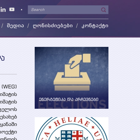
მედია
ღონისძიებები
კონტაქტი
ეო გალერეა
 მედიაში
და
(WEG)
მატის
ენერგეტიკა და არჩევნები
იმატის
ენერგეტიკის საკითხების
თველოს
განხილვა წინასაარჩევნო
ესახებ
პერიოდში
ყანაში
ოექტი
ონდის