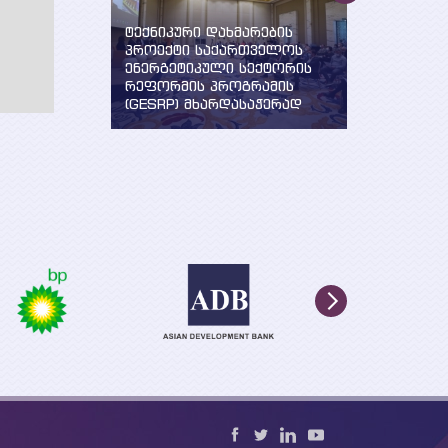
ნი
ტექნიკური დახმარების
„სუფთა ენე
პროექტი საქართველოს
ევროპელის
 სტრატეგიის
ენერგეტიკული სექტორის
განხორცილ
ხორციელების
რეფორმის პროგრამის
მხარდაჭერ
შემუშავება
(GESRP) მხარდასაჭერად
საქართველ