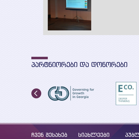
ᲞᲐᲠᲢᲜᲘᲝᲠᲔᲑᲘ ᲓᲐ ᲓᲝᲜᲝᲠᲔᲑᲘ
ჩვენ შესახებ
სიახლეები
პუბლ