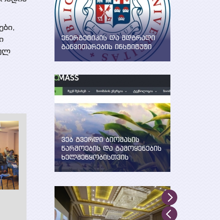
ები,
ენერგეტიკის და მდგრადი
ი
განვითარების ინსტიტუტი
ნულ
WEG-მა დააფუძნა ენერგეტიკის
და მდგრადი განვითარების
ინსტიტუტი ილიას სახელმწიფო
უნივერსიტეტში
ვებ გვერდი ბიომასის
წარმოების და გამოყენების
ხელშეწყობისთვის
შექმნილია WEG-ის მიერ UNDP,
GEF და საქართველოს
გარემოსა და ბუნებრივი
რესურსების დაცვის
სამინისტროს მხარდაჭერით